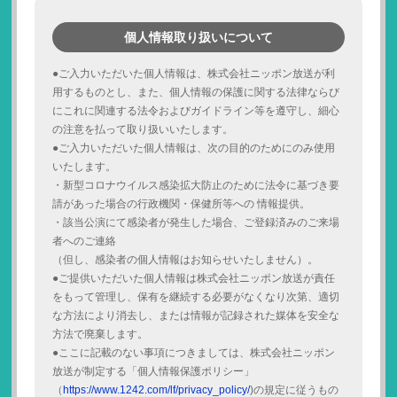
個人情報取り扱いについて
●ご入力いただいた個人情報は、株式会社ニッポン放送が利
用するものとし、また、個人情報の保護に関する法律ならび
にこれに関連する法令およびガイドライン等を遵守し、細心
の注意を払って取り扱いいたします。
●ご入力いただいた個人情報は、次の目的のためにのみ使用
いたします。
・新型コロナウイルス感染拡大防止のために法令に基づき要
請があった場合の行政機関・保健所等への 情報提供。
・該当公演にて感染者が発生した場合、ご登録済みのご来場
者へのご連絡
（但し、感染者の個人情報はお知らせいたしません）。
●ご提供いただいた個人情報は株式会社ニッポン放送が責任
をもって管理し、保有を継続する必要がなくなり次第、適切
な方法により消去し、または情報が記録された媒体を安全な
方法で廃棄します。
●ここに記載のない事項につきましては、株式会社ニッポン
放送が制定する「個人情報保護ポリシー」
（
https://www.1242.com/lf/privacy_policy/
)の規定に従うもの