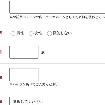
Web記事コンテンツ内にラジオネームとしてお名前を使わせて
※
男性
女性
回答しない
※
歳
※
※ハイフンありでご入力ください
※