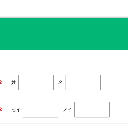
※
姓
名
※
セイ
メイ