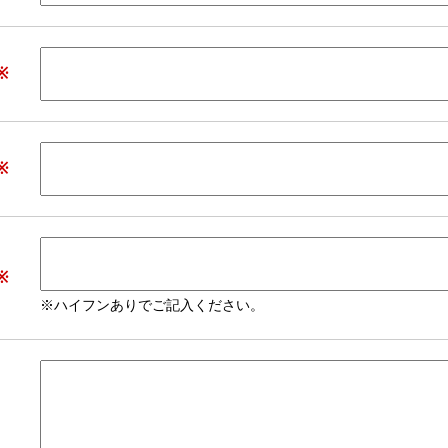
※
※
※
※ハイフンありでご記入ください。